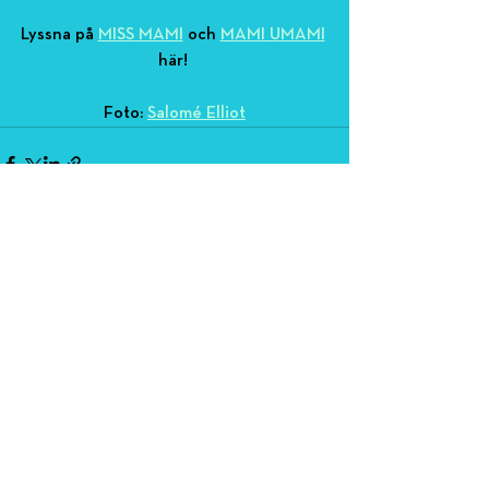
Lyssna på 
MISS MAMI
 och 
MAMI UMAMI
här! 
Foto: 
Salomé Elliot
MAGNUS RAGNVID
INSAMLINGSSTIFTELSE
info@mrinsamlingsstiftelse.s