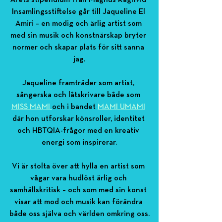
Årets stipendium från Magnus Ragnvid 
Insamlingsstiftelse går till Jaqueline El 
Amiri – en modig och ärlig artist som 
med sin musik och konstnärskap bryter 
normer och skapar plats för sitt sanna 
jag.
Jaqueline framträder som artist, 
sångerska och låtskrivare både som 
MISS MAMI 
och i bandet 
MAMI UMAMI
där hon utforskar könsroller, identitet 
och HBTQIA-frågor med en kreativ 
energi som inspirerar.
Vi är stolta över att hylla en artist som 
vågar vara hudlöst ärlig och 
samhällskritisk – och som med sin konst 
visar att mod och musik kan förändra 
både oss själva och världen omkring oss.