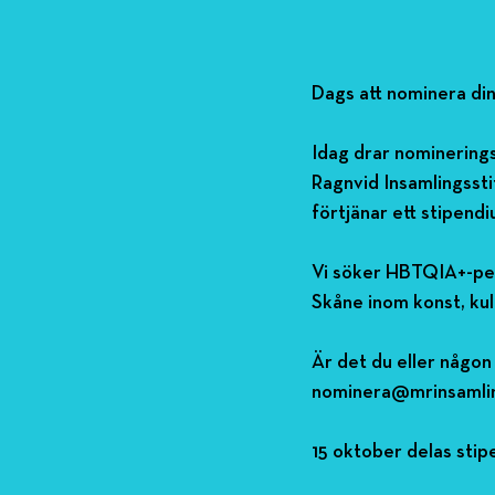
Dags att nominera din 
Idag drar nominering
Ragnvid Insamlingsstif
förtjänar ett stipend
Vi söker HBTQIA+-pers
Skåne inom konst, kul
Är det du eller någon
nominera@mrinsamling
15 oktober delas stip