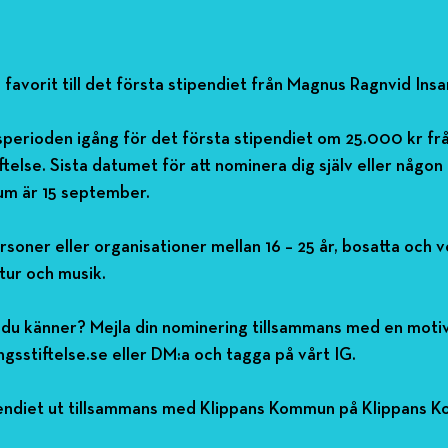
favorit till det första stipendiet från Magnus Ragnvid Insa
sperioden igång för det första stipendiet om 25.000 kr fr
telse. Sista datumet för att nominera dig själv eller någon
ium är 15 september.
oner eller organisationer mellan 16 – 25 år, bosatta och 
tur och musik.
 du känner? Mejla din nominering tillsammans med en motiv
sstiftelse.se eller DM:a och tagga på vårt IG.
endiet ut tillsammans med Klippans Kommun på Klippans Ko