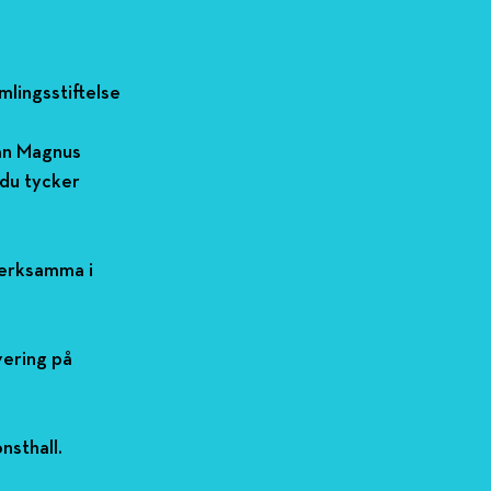
mlingsstiftelse
ån Magnus 
 du tycker 
verksamma i 
ering på 
nsthall.